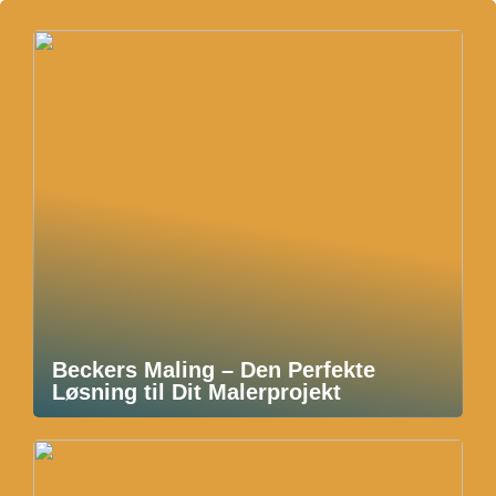
Beckers Maling – Den Perfekte
Løsning til Dit Malerprojekt