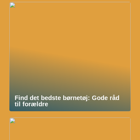
Find det bedste børnetøj: Gode råd
til forældre