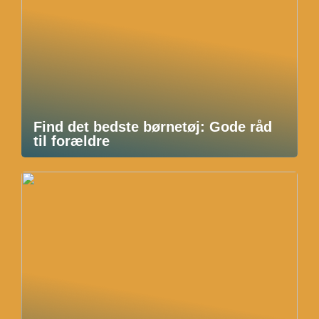
Find det bedste børnetøj: Gode råd
til forældre