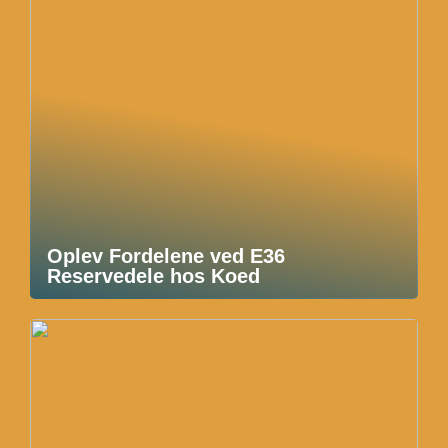
Oplev Fordelene ved E36
Reservedele hos Koed