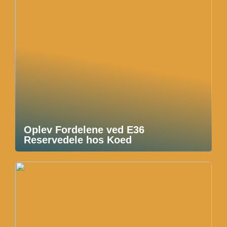
Oplev Fordelene ved E36
Reservedele hos Koed