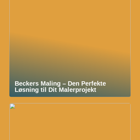
Beckers Maling – Den Perfekte
Løsning til Dit Malerprojekt