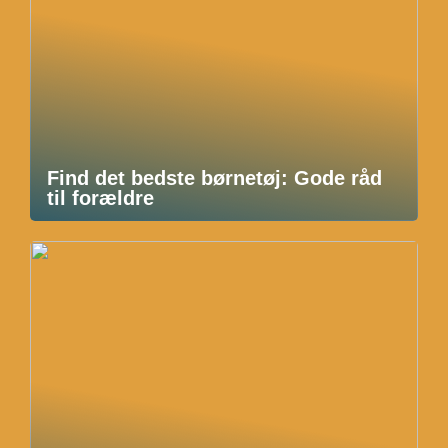
Find det bedste børnetøj: Gode råd
til forældre