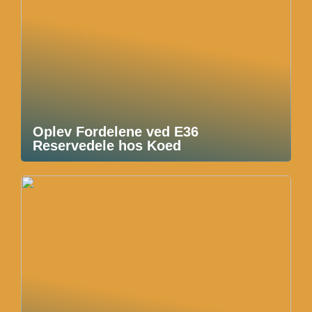
Oplev Fordelene ved E36
Reservedele hos Koed