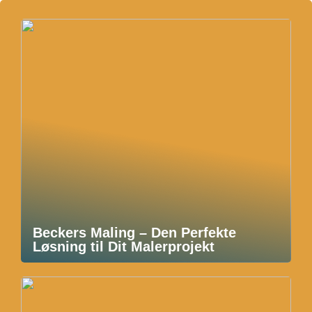
Beckers Maling – Den Perfekte
Løsning til Dit Malerprojekt