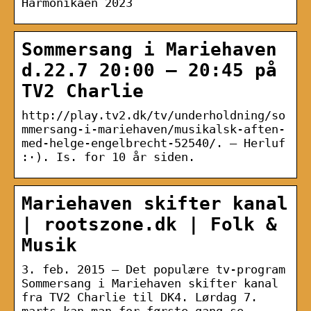
Harmonikaen 2023
Sommersang i Mariehaven
d.22.7 20:00 – 20:45 på
TV2 Charlie
http://play.tv2.dk/tv/underholdning/so
mmersang-i-mariehaven/musikalsk-aften-
med-helge-engelbrecht-52540/. — Herluf
:·). Is. for 10 år siden.
Mariehaven skifter kanal
| rootszone.dk | Folk &
Musik
3. feb. 2015 — Det populære tv-program
Sommersang i Mariehaven skifter kanal
fra TV2 Charlie til DK4. Lørdag 7.
marts kan man for første gang se