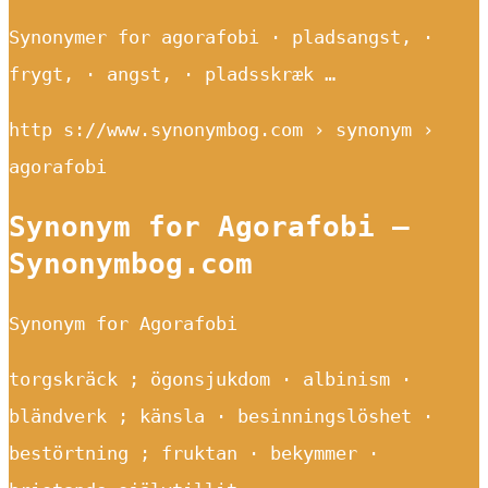
Synonymer for agorafobi · pladsangst, ·
frygt, · angst, · pladsskræk …
http s://www.synonymbog.com › synonym ›
agorafobi
Synonym for Agorafobi –
Synonymbog.com
Synonym for Agorafobi
torgskräck ; ögonsjukdom · albinism ·
bländverk ; känsla · besinningslöshet ·
bestörtning ; fruktan · bekymmer ·