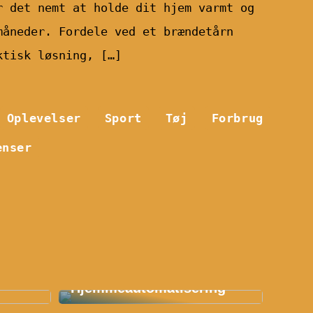
r det nemt at holde dit hjem varmt og
måneder. Fordele ved et brændetårn
ktisk løsning, […]
Oplevelser
Sport
Tøj
Forbrug
enser
Smart Hjem: En
etøj:
Revolution Indenfor
Hjemmeautomatisering