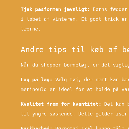
Tjek pasformen jævnligt:
Børns fødder 
i løbet af vinteren. Et godt trick er
tæerne.
Andre tips til køb af b
Når du shopper børnetøj, er det vigti
Lag på lag:
Vælg tøj, der nemt kan bær
merinould er ideel for at holde på va
Kvalitet frem for kvantitet:
Det kan b
til yngre søskende. Dette gælder især
Vaskbarhed:
Børnetøj skal kunne tåle a