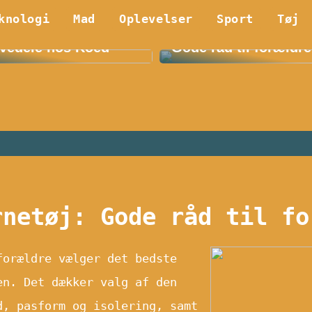
knologi
Mad
Oplevelser
Sport
Tøj
 Fordelene ved E36
Find det bedste børn
vedele hos Koed
Gode råd til forældre
rnetøj: Gode råd til fo
forældre vælger det bedste
en. Det dækker valg af den
d, pasform og isolering, samt