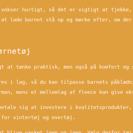
vokser hurtigt, så det er vigtigt at tjekke,
 at lade barnet stå op og mærke efter, om der
ørnetøj
gt at tænke praktisk, men også på komfort og 
es i lag, så du kan tilpasse barnets påklædn
rmen, mens et mellemlag af fleece kan give ek
etale sig at investere i kvalitetsprodukter,
 for vintertøj og overtøj.
t blive vasket igen og igen. Vælg derfor tøj