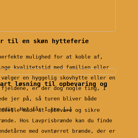
r til en skøn hytteferie
perfekte mulighed for at koble af,
inge kvalitetstid med familien eller
 vælger en hyggelig skovhytte eller en
art løsning til opbevaring og
 fjeldene, er der dog nogle ting, I
ede jer på, så turen bliver både
ærdig. Her får I tre […]
ideelle måde at opbevare og sikre
rænde. Hos Lavprisbrænde kan du finde
ændetårne med ovntørret brænde, der er