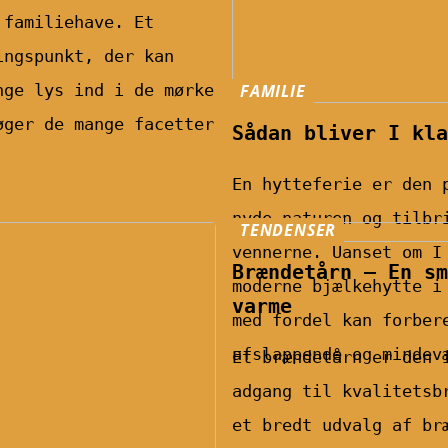
 familiehave. Et
ingspunkt, der kan
nge lys ind i de mørke
FAMILIE
øger de mange facetter
Sådan bliver I kla
En hytteferie er den 
nyde naturen og tilbr
TENDENSER
vennerne. Uanset om I
Brændetårn – En sm
moderne bjælkehytte i
varme
med fordel kan forber
afslappende og mindev
Et brændetårn er den 
adgang til kvalitetsb
et bredt udvalg af br