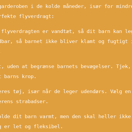
garderoben i de kolde måneder, især for mindr
rfekte flyverdragt:
flyverdragten er vandtæt, så dit barn kan le
dbar, så barnet ikke bliver klamt og fugtigt 
.
, uden at begrænse barnets bevægelser. Tjek,
t barns krop.
res tøj, især når de leger udendørs. Vælg en
erens strabadser.
lde dit barn varmt, men den skal heller ikke
g er let og fleksibel.