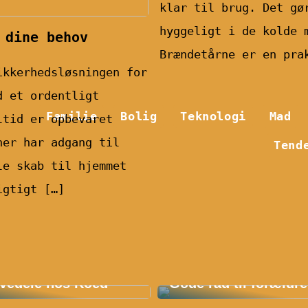
klar til brug. Det gø
hyggeligt i de kolde 
 dine behov
Brændetårne er en pra
ikkerhedsløsningen for
d et ordentligt
Familie
Bolig
Teknologi
Mad
ltid er opbevaret
ner har adgang til
Tend
le skab til hjemmet
igtigt […]
 Fordelene ved E36
Find det bedste børn
vedele hos Koed
Gode råd til forældre