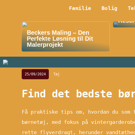
Familie
Bolig
Te
Oplev
Reser
Beckers Maling – Den
Perfekte Løsning til Dit
Malerprojekt
25/09/2024
Tøj
Find det bedste bø
Få praktiske tips om, hvordan du som 
børnetøj, med fokus på vintergarderob
rette flyverdragt, herunder vandtæthe