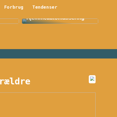
Forbrug
Smart Hjem: En
Tendenser
etøj:
Revolution Indenfor
Hjemmeautomatisering
rældre