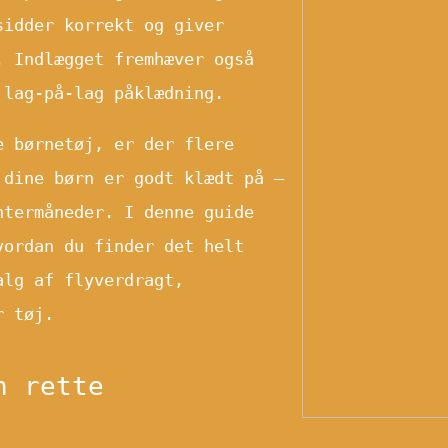
sidder korrekt og giver
. Indlægget fremhæver også
 lag-på-lag påklædning.
e børnetøj, er der flere
 dine børn er godt klædt på –
ntermåneder. I denne guide
vordan du finder det helt
alg af flyverdragt,
r tøj.
n rette