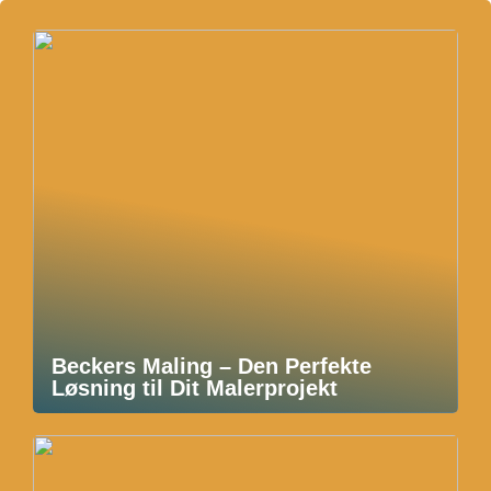
Beckers Maling – Den Perfekte
Løsning til Dit Malerprojekt