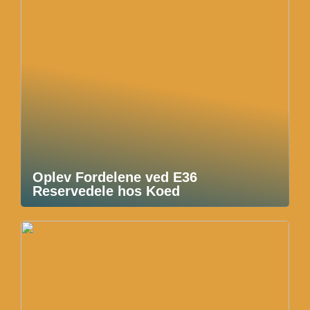
Oplev Fordelene ved E36
Reservedele hos Koed