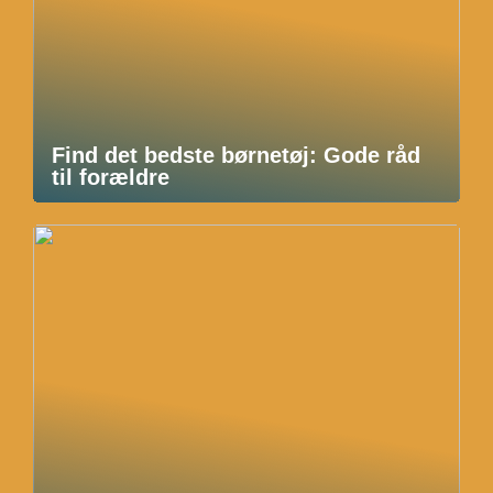
Find det bedste børnetøj: Gode råd
til forældre