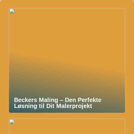
Beckers Maling – Den Perfekte
Løsning til Dit Malerprojekt