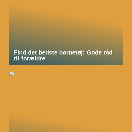
Find det bedste børnetøj: Gode råd
til forældre