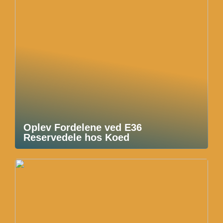
Oplev Fordelene ved E36
Reservedele hos Koed