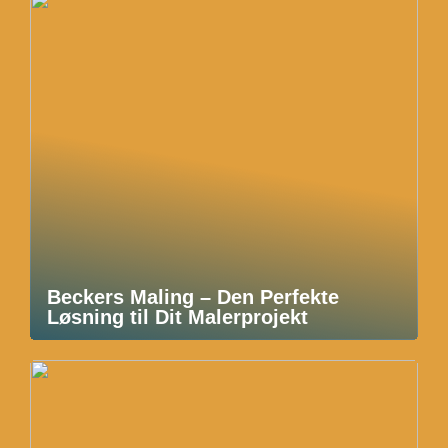
Beckers Maling – Den Perfekte
Løsning til Dit Malerprojekt