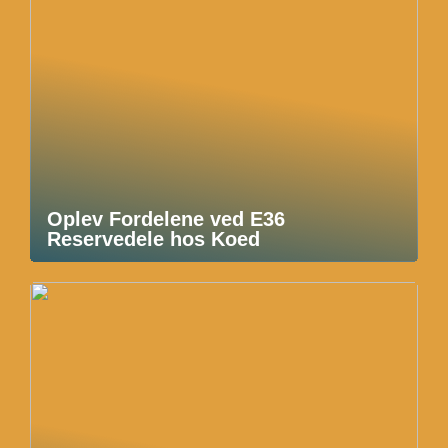
Oplev Fordelene ved E36
Reservedele hos Koed