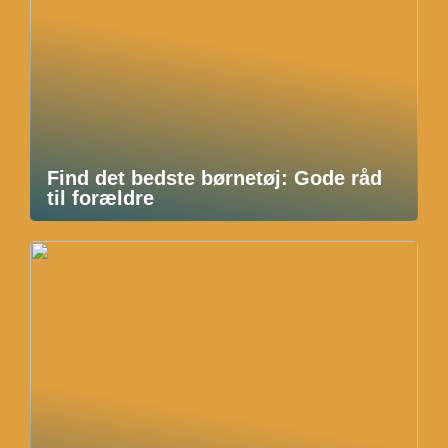
Find det bedste børnetøj: Gode råd
til forældre