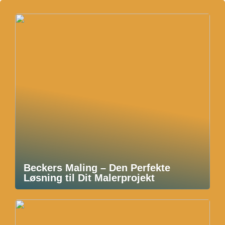
Beckers Maling – Den Perfekte
Løsning til Dit Malerprojekt