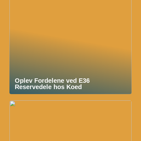
Oplev Fordelene ved E36
Reservedele hos Koed