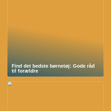
Find det bedste børnetøj: Gode råd
til forældre