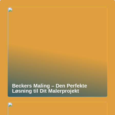
Beckers Maling – Den Perfekte
Løsning til Dit Malerprojekt