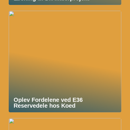
Oplev Fordelene ved E36
Reservedele hos Koed