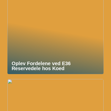
Oplev Fordelene ved E36
Reservedele hos Koed